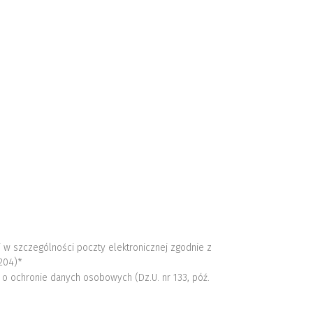
 w szczególności poczty elektronicznej zgodnie z
1204)*
o ochronie danych osobowych (Dz.U. nr 133, póź.