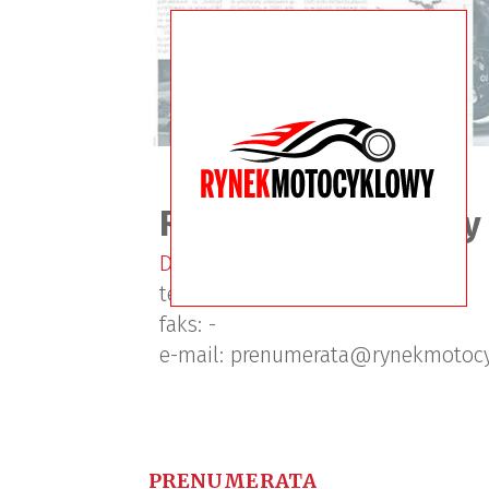
Rynek Motocyklowy
Dział prenumeraty
tel.
+48 71 78 23 187
faks:
-
e-mail:
prenumerata@rynekmotocy
PRENUMERATA