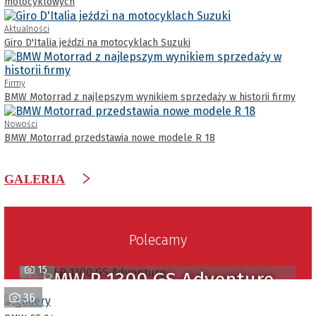
motocyklowych
Aktualności
Giro D'Italia jeździ na motocyklach Suzuki
Firmy
BMW Motorrad z najlepszym wynikiem sprzedaży w historii firmy
Nowości
BMW Motorrad przedstawia nowe modele R 18
GALERIA
Polecamy
15
BMW R 1300 GS Adventure
36