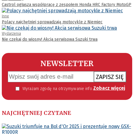
Castrol ogłasza współpracę z zespołem Honda HRC Factory MotoGP
Inne
Polacy najchętniej sprowadzają motocykle z Niemiec
Wydarzenia
Nie czekaj do wiosny! Akcja serwisowa Suzuki trwa
NEWSLETTER
ZAPISZ SIĘ
Zobacz więcej
Wyrażam zgodę na otrzymywanie informacji handlowej kierowanej do mnie za pomocą środków komunikacji elektronicznej w szczególności poczty elektronicznej zgodnie z przepisem art. 10 ust 2 ustawy z dnia 18 lipca 2002 roku o świadczeniu usług drogą elektroniczną (Dz. U. 144 z 2002 r. poz. 1204). Zgoda jest dobrowolna, jednak jej wyrażenie jest konieczne, aby otrzymywać newsletter.
NAJCHĘTNIEJ CZYTANE