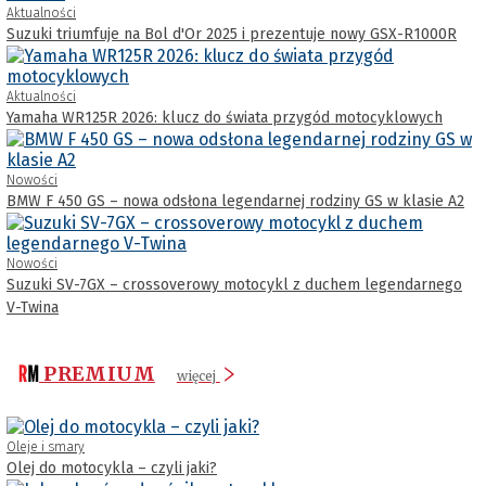
Aktualności
Suzuki triumfuje na Bol d'Or 2025 i prezentuje nowy GSX-R1000R
Aktualności
Yamaha WR125R 2026: klucz do świata przygód motocyklowych
Nowości
BMW F 450 GS – nowa odsłona legendarnej rodziny GS w klasie A2
Nowości
Suzuki SV-7GX – crossoverowy motocykl z duchem legendarnego
V-Twina
PREMIUM
więcej
Oleje i smary
Olej do motocykla – czyli jaki?