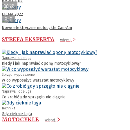
BMW CE 04
28
EICMA 2022
7
Nowe elektryczne motocykle Can-Am
STREFA EKSPERTA
więcej
Naprawa i obsługa
Kiedy i jak naprawiać oponę motocyklową?
Sprzęt i wyposażenie
W co wyposażyć warsztat motocyklowy
Naprawa i obsługa
Co zrobić gdy sprzęgło nie ciągnie
Technika
Gdy cieknie laga
MOTOCYKLE
więcej