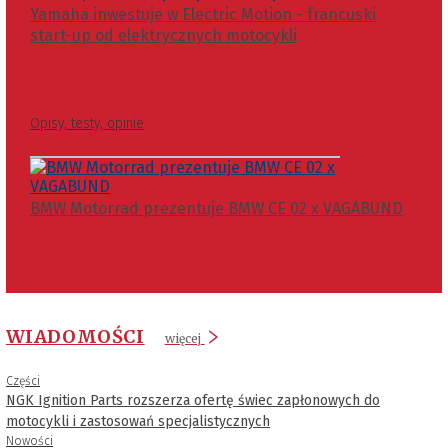
Yamaha inwestuje w Electric Motion - francuski
start-up od elektrycznych motocykli
Opisy, testy, opinie
BMW Motorrad prezentuje BMW CE 02 x VAGABUND
WIADOMOŚCI
więcej
Części
NGK Ignition Parts rozszerza ofertę świec zapłonowych do
motocykli i zastosowań specjalistycznych
Nowości