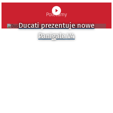
Polecamy
Ducati prezentuje nowe
Panigale V4