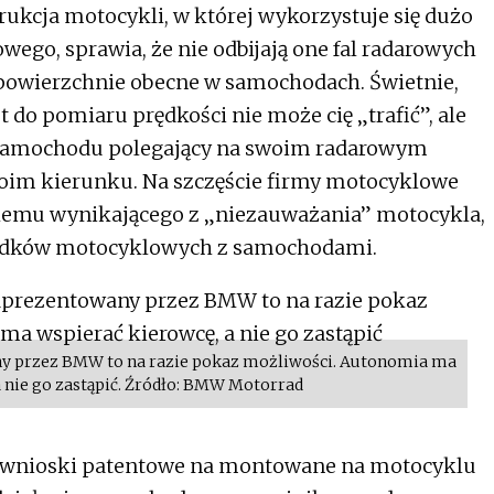
trukcja motocykli, w której wykorzystuje się dużo
ego, sprawia, że nie odbijają one fal radarowych
powierzchnie obecne w samochodach. Świetnie,
let do pomiaru prędkości nie może cię „trafić”, ale
ca samochodu polegający na swoim radarowym
im kierunku. Na szczęście firmy motocyklowe
blemu wynikającego z „niezauważania” motocykla,
ypadków motocyklowych z samochodami.
 przez BMW to na razie pokaz możliwości. Autonomia ma
a nie go zastąpić. Źródło: BMW Motorrad
y wnioski patentowe na montowane na motocyklu