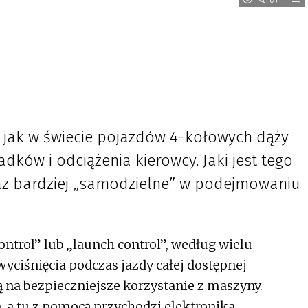
A
S
–
 jak w świecie pojazdów 4-kołowych dąży
adków i odciążenia kierowcy. Jaki jest tego
raz bardziej „samodzielne” w podejmowaniu
control” lub „launch control”, według wielu
yciśnięcia podczas jazdy całej dostępnej
ją na bezpieczniejsze korzystanie z maszyny.
a, a tu z pomocą przychodzi elektronika.