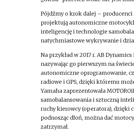
Pójdźmy o krok dalej – producenci
projektują autonomiczne motocykl
inteligencję i technologie samoba
natychmiastowe wykrywanie i dział
Na przykład w 2017 r. AB Dynamic
nazywając go pierwszym na świec
autonomiczne oprogramowanie, czu
radiowe i GPS, dzięki któremu moż
Yamaha zaprezentowała MOTOROiD 
samobalansowania i sztuczną intel
ruchy kierowcy (operatora), dzięki
podnosząc dłoń, można dać motocyk
zatrzymał.