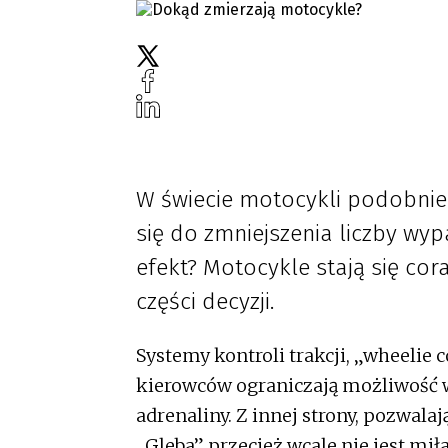
W świecie motocykli podobnie
się do zmniejszenia liczby wyp
efekt? Motocykle stają się co
części decyzji.
Systemy kontroli trakcji, „wheelie 
kierowców ograniczają możliwość w
adrenaliny. Z innej strony, pozwala
„Gleba” przecież wcale nie jest mił