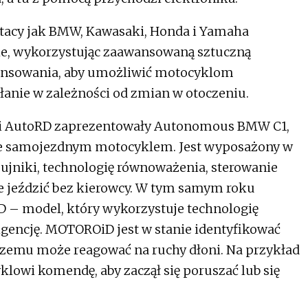
 tacy jak BMW, Kawasaki, Honda i Yamaha
e, wykorzystując zaawansowaną sztuczną
lansowania, aby umożliwić motocyklom
anie w zależności od zmian w otoczeniu.
s i AutoRD zaprezentowały Autonomous BMW C1,
ie samojezdnym motocyklem. Jest wyposażony w
jniki, technologię równoważenia, sterowanie
e jeździć bez kierowcy. W tym samym roku
– model, który wykorzystuje technologię
igencję. MOTOROiD jest w stanie identyfikować
 czemu może reagować na ruchy dłoni. Na przykład
lowi komendę, aby zaczął się poruszać lub się