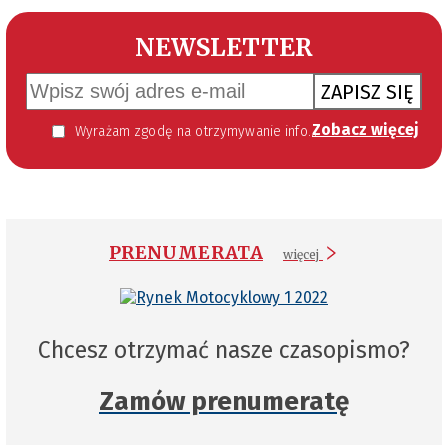
NEWSLETTER
ZAPISZ SIĘ
Zobacz więcej
Wyrażam zgodę na otrzymywanie informacji handlowej kierowanej do mnie za pomocą środków komunikacji elektronicznej w szczególności poczty elektronicznej zgodnie z przepisem art. 10 ust 2 ustawy z dnia 18 lipca 2002 roku o świadczeniu usług drogą elektroniczną (Dz. U. 144 z 2002 r. poz. 1204). Zgoda jest dobrowolna, jednak jej wyrażenie jest konieczne, aby otrzymywać newsletter.
PRENUMERATA
więcej
Chcesz otrzymać nasze czasopismo?
Zamów prenumeratę