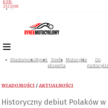
K.P.B.
25.7.2018
Wiadomości
Rynek
Strefa
Motocykle
Do
eksperta
motocykl
WIADOMOŚCI
/
AKTUALNOŚCI
Historyczny debiut Polaków w