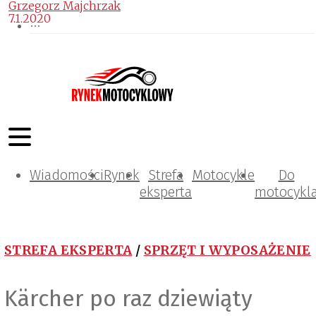
Grzegorz Majchrzak
7.1.2020
Wiadomości
Rynek
Strefa
Motocykle
Do
eksperta
motocykl
STREFA EKSPERTA
/
SPRZĘT I WYPOSAŻENIE
Kärcher po raz dziewiąty