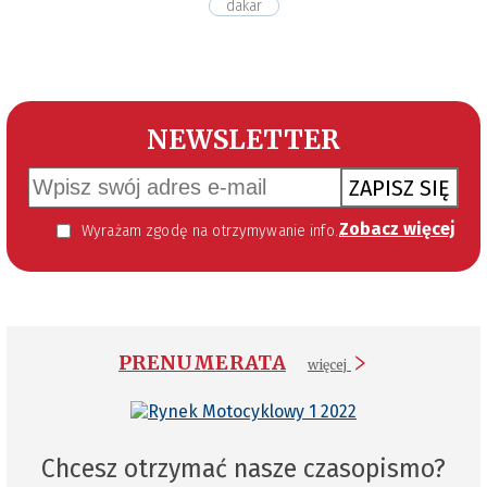
dakar
NEWSLETTER
ZAPISZ SIĘ
Zobacz więcej
Wyrażam zgodę na otrzymywanie informacji handlowej kierowanej do mnie za pomocą środków komunikacji elektronicznej w szczególności poczty elektronicznej zgodnie z przepisem art. 10 ust 2 ustawy z dnia 18 lipca 2002 roku o świadczeniu usług drogą elektroniczną (Dz. U. 144 z 2002 r. poz. 1204). Zgoda jest dobrowolna, jednak jej wyrażenie jest konieczne, aby otrzymywać newsletter.
PRENUMERATA
więcej
Chcesz otrzymać nasze czasopismo?