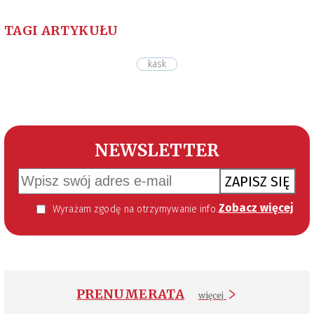
TAGI ARTYKUŁU
kask
NEWSLETTER
ZAPISZ SIĘ
Zobacz więcej
Wyrażam zgodę na otrzymywanie informacji handlowej kierowanej do mnie za pomocą środków komunikacji elektronicznej w szczególności poczty elektronicznej zgodnie z przepisem art. 10 ust 2 ustawy z dnia 18 lipca 2002 roku o świadczeniu usług drogą elektroniczną (Dz. U. 144 z 2002 r. poz. 1204). Zgoda jest dobrowolna, jednak jej wyrażenie jest konieczne, aby otrzymywać newsletter.
PRENUMERATA
więcej