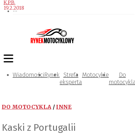
K.P.B.
19.2.2018
Wiadomości
Rynek
Strefa
Motocykle
Do
eksperta
motocykl
DO MOTOCYKLA
/
INNE
Kaski z Portugalii