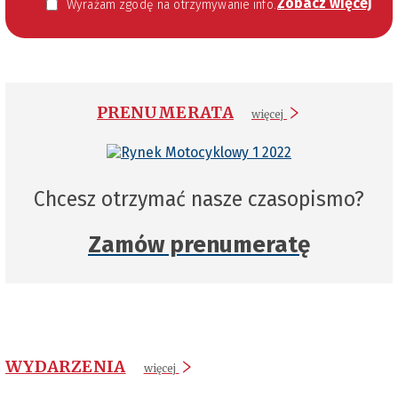
Zobacz więcej
Wyrażam zgodę na otrzymywanie informacji handlowej kierowanej do mnie za pomocą środków komunikacji elektronicznej w szczególności poczty elektronicznej zgodnie z przepisem art. 10 ust 2 ustawy z dnia 18 lipca 2002 roku o świadczeniu usług drogą elektroniczną (Dz. U. 144 z 2002 r. poz. 1204). Zgoda jest dobrowolna, jednak jej wyrażenie jest konieczne, aby otrzymywać newsletter.
PRENUMERATA
więcej
Chcesz otrzymać nasze czasopismo?
Zamów prenumeratę
WYDARZENIA
więcej