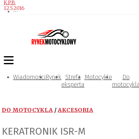
K.P.B.
12.5.2016
Wiadomości
Rynek
Strefa
Motocykle
Do
eksperta
motocykl
DO MOTOCYKLA
/
AKCESORIA
KERATRONIK ISR-M