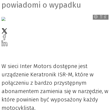
powiadomi o wypadku
s
I
n
t
e
r
M
o
t
o
r
W sieci Inter Motors dostępne jest
urządzenie Keratronik ISR-M, które w
połączeniu z bardzo przystępnym
abonamentem zamienia się w narzędzie, w
które powinien być wyposażony każdy
motocyklista.