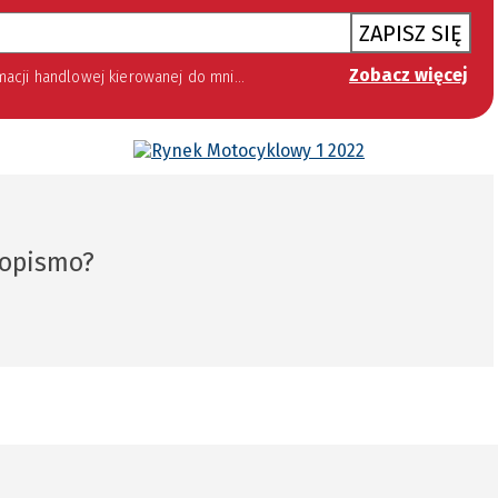
ZAPISZ SIĘ
Zobacz więcej
 lipca 2002 roku o świadczeniu usług drogą elektroniczną (Dz. U. 144 z 2002 r. poz. 1204). Zgoda jest dobrowolna, jednak jej wyrażenie jest konieczne, aby otrzymywać newsletter.
sopismo?