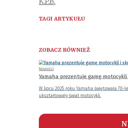
K.P.B.
TAGI ARTYKUŁU
ZOBACZ RÓWNIEŻ
Nowości
Yamaha prezentuje gamę motocykli 
W lipcu 2025 roku Yamaha świętowała 70-leci
ukształtowały świat motocykli.
N