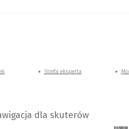
ek
Strefa eksperta
Mo
awigacja dla skuterów
TomTom