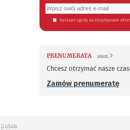
Wyrażam zgodę na otrzymywanie informacji handlowej kierowanej do mnie za pomocą środków komunikacji elektronicznej w szczególności poczty elektronicznej zgodnie z przepisem art. 10 ust 2 ustawy z dnia 18
PRENUMERATA
więcej
Chcesz otrzymać nasze cza
Zamów prenumeratę
O tytule