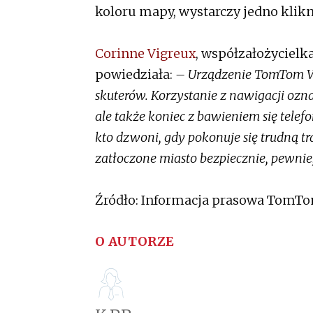
koloru mapy, wystarczy jedno klikni
Corinne Vigreux
, współzałożycielk
powiedziała:
– Urządzenie TomTom V
skuterów. Korzystanie z nawigacji ozna
ale także koniec z bawieniem się telef
kto dzwoni, gdy pokonuje się trudną t
zatłoczone miasto bezpiecznie, pewnie
Źródło: Informacja prasowa TomT
O AUTORZE