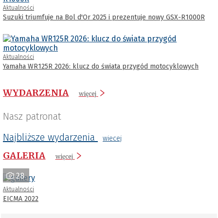
Aktualności
Suzuki triumfuje na Bol d'Or 2025 i prezentuje nowy GSX-R1000R
Aktualności
Yamaha WR125R 2026: klucz do świata przygód motocyklowych
WYDARZENIA
więcej
Nasz patronat
Najbliższe wydarzenia
wiecej
GALERIA
więcej
28
Aktualności
EICMA 2022