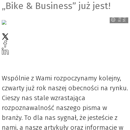
„Bike & Business” już jest!
R
a
v
e
n
M
e
d
i
a
Wspólnie z Wami rozpoczynamy kolejny,
czwarty już rok naszej obecności na rynku.
Cieszy nas stale wzrastająca
rozpoznawalność naszego pisma w
branży. To dla nas sygnał, że jesteście z
nami, a nasze artykuły oraz informacje w