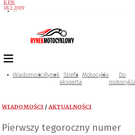
K.P.B.
18.2.2019
Wiadomości
Rynek
Strefa
Motocykle
Do
eksperta
motocykl
WIADOMOŚCI
/
AKTUALNOŚCI
Pierwszy tegoroczny numer