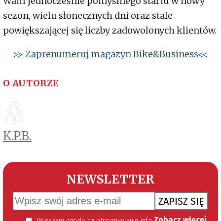
Wam jednocześnie pomyślnego startu w nowy
sezon, wielu słonecznych dni oraz stale
powiększającej się liczby zadowolonych klientów.
>> Zaprenumeruj magazyn Bike&Business<<
O AUTORZE
K.P.B.
NEWSLETTER
ZAPISZ SIĘ
Zobacz więcej
Wyrażam zgodę na otrzymywanie informacji handlowej kierowanej do mnie za pomocą środków komunikacji elektronicznej w szczególności poczty elektronicznej zgodnie z przepisem art. 10 ust 2 ustawy z dnia 18 lipca 2002 roku o świadczeniu usług drogą elektroniczną (Dz. U. 144 z 2002 r. poz. 1204). Zgoda jest dobrowolna, jednak jej wyrażenie jest konieczne, aby otrzymywać newsletter.