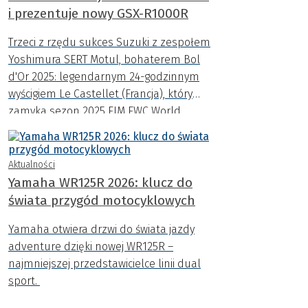
i prezentuje nowy GSX-R1000R
Trzeci z rzędu sukces Suzuki z zespołem
Yoshimura SERT Motul, bohaterem Bol
d'Or 2025: legendarnym 24-godzinnym
wyścigiem Le Castellet (Francja), który
zamyka sezon 2025 FIM EWC World
Endurance Championship.
Aktualności
Yamaha WR125R 2026: klucz do
świata przygód motocyklowych
Yamaha otwiera drzwi do świata jazdy
adventure dzięki nowej WR125R –
najmniejszej przedstawicielce linii dual
sport.