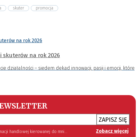
a
skuter
promocja
i skuterów na rok 2026
e działalności – siedem dekad innowacji, pasji i emocji, które
EWSLETTER
ZAPISZ SIĘ
Zobacz więcej
 lipca 2002 roku o świadczeniu usług drogą elektroniczną (Dz. U. 144 z 2002 r. poz. 1204). Zgoda jest dobrowolna, jednak jej wyrażenie jest konieczne, aby otrzymywać newsletter.