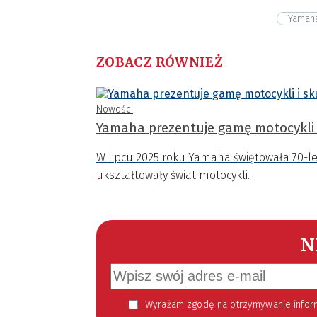
Yamah
ZOBACZ RÓWNIEŻ
Nowości
Yamaha prezentuje gamę motocykli 
W lipcu 2025 roku Yamaha świętowała 70-leci
ukształtowały świat motocykli.
N
Wyrażam zgodę na otrzymywanie informacji handlowej kierowanej do mnie za pomocą środków komunikacji elektronicznej w szczególności poczty elektronicznej zgodnie z przepisem art. 10 ust 2 ustawy z dnia 18