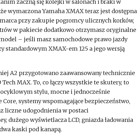
anim zaczną się kolejki w salonach i braki w
, że wymarzona Yamaha XMAX teraz jest dostępna
 marca przy zakupie pogromcy ulicznych korków,
trów w pakiecie dodatkowo otrzymasz oryginalne
ć model – jeśli masz samochodowe prawo jazdy
dzy standardowym XMAX-em 125 a jego wersją
mniej A2 przygotowano zaawansowany technicznie
ech MAX. To, co łączy wszystkie te skutery, to
tocyklowym stylu, mocne i jednocześnie
lue Core, systemy wspomagające bezpieczeństwo,
raz liczne udogodnienia w postaci
y, dużego wyświetlacza LCD, gniazda ładowania
dwa kaski pod kanapą.