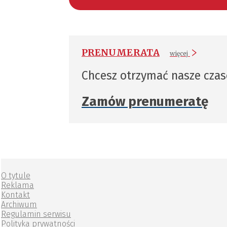
PRENUMERATA
więcej
Chcesz otrzymać nasze cza
Zamów prenumeratę
O tytule
Reklama
Kontakt
Archiwum
Regulamin serwisu
Polityka prywatności