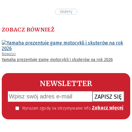
skutery
ZOBACZ RÓWNIEŻ
Nowości
Yamaha prezentuje gamę motocykli i skuterów na rok 2026
NEWSLETTER
ZAPISZ SIĘ
Zobacz więcej
Wyrażam zgodę na otrzymywanie informacji handlowej kierowanej do mnie za pomocą środków komunikacji elektronicznej w szczególności poczty elektronicznej zgodnie z przepisem art. 10 ust 2 ustawy z dnia 18 lipca 2002 roku o świadczeniu usług drogą elektroniczną (Dz. U. 144 z 2002 r. poz. 1204). Zgoda jest dobrowolna, jednak jej wyrażenie jest konieczne, aby otrzymywać newsletter.