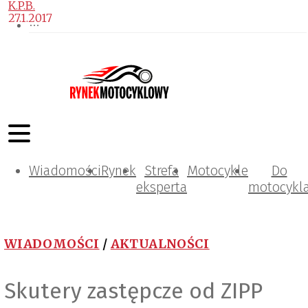
K.P.B.
27.1.2017
Wiadomości
Rynek
Strefa
Motocykle
Do
eksperta
motocykl
WIADOMOŚCI
/
AKTUALNOŚCI
Skutery zastępcze od ZIPP