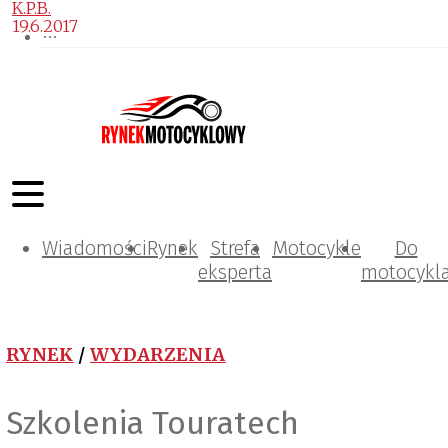
K.P.B.
19.6.2017
Wiadomości
Rynek
Strefa
Motocykle
Do
eksperta
motocykl
RYNEK
/
WYDARZENIA
Szkolenia Touratech