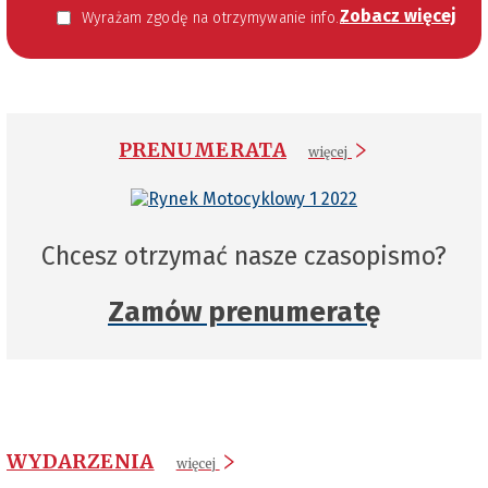
Zobacz więcej
Wyrażam zgodę na otrzymywanie informacji handlowej kierowanej do mnie za pomocą środków komunikacji elektronicznej w szczególności poczty elektronicznej zgodnie z przepisem art. 10 ust 2 ustawy z dnia 18 lipca 2002 roku o świadczeniu usług drogą elektroniczną (Dz. U. 144 z 2002 r. poz. 1204). Zgoda jest dobrowolna, jednak jej wyrażenie jest konieczne, aby otrzymywać newsletter.
PRENUMERATA
więcej
Chcesz otrzymać nasze czasopismo?
Zamów prenumeratę
WYDARZENIA
więcej