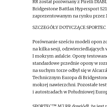
RR został porównany z Pirelli DIABL
Bridgestone Battlax Hypersport S2
​​zaprezentowanym na rynku przez M
SZCZEGÓŁY DOTYCZĄCE SPORTEC
Porównanie sześciu modeli opon z
na kilka sesji, odzwierciedlającyc
I mokrym asfalcie. Opony testowa
standardowe przednie opony w rozm
na suchym torze odbył się w Alcarr
Technicznym Europa di Bridgeston
mokrej nawierzchni. Pozostałe tes
i autostradach w Południowej Euro
SPORTEC™ M7 RR dowiódł, że jest 