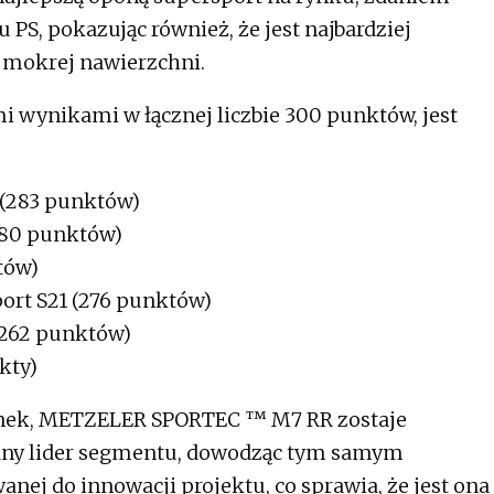
S, pokazując również, że jest najbardziej
 mokrej nawierzchni.
 wynikami w łącznej liczbie 300 punktów, jest
(283 punktów)
280 punktów)
tów)
rt S21 (276 punktów)
(262 punktów)
kty)
ynek, METZELER SPORTEC ™ M7 RR zostaje
any lider segmentu, dowodząc tym samym
anej do innowacji projektu, co sprawia, że jest ona