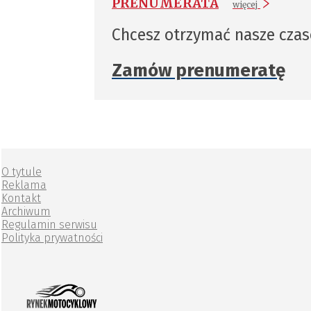
PRENUMERATA
więcej
Chcesz otrzymać nasze cza
Zamów prenumeratę
O tytule
Reklama
Kontakt
Archiwum
Regulamin serwisu
Polityka prywatności