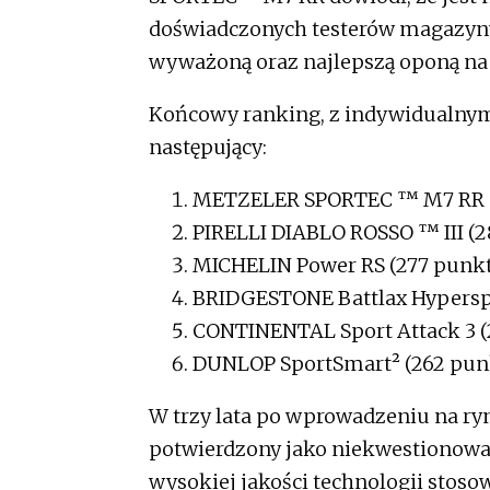
doświadczonych testerów magazynu P
wyważoną oraz najlepszą oponą na
Końcowy ranking, z indywidualnymi
następujący:
METZELER SPORTEC ™ M7 RR 
PIRELLI DIABLO ROSSO ™ III (
MICHELIN Power RS (277 punk
BRIDGESTONE Battlax Hyperspo
CONTINENTAL Sport Attack 3 
DUNLOP SportSmart² (262 pun
W trzy lata po wprowadzeniu na r
potwierdzony jako niekwestionow
wysokiej jakości technologii stosow