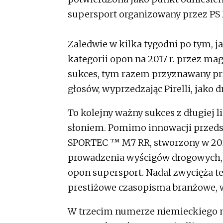
supersport organizowany przez PS
Zaledwie w kilka tygodni po tym, 
kategorii opon na 2017 r. przez m
sukces, tym razem przyznawany prz
głosów, wyprzedzając Pirelli, jako d
To kolejny ważny sukces z długiej 
słoniem. Pomimo innowacji przeds
SPORTEC ™ M7 RR, stworzony w 201
prowadzenia wyścigów drogowych, p
opon supersport. Nadal zwycięża t
prestiżowe czasopisma branżowe, w
W trzecim numerze niemieckiego m