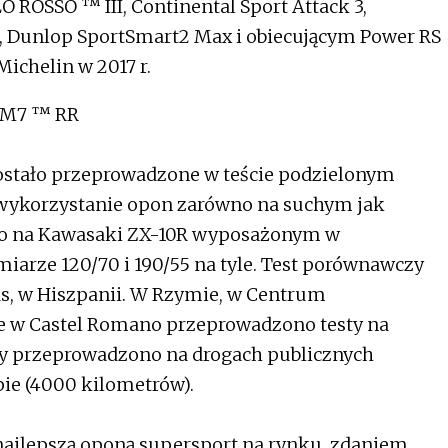
O ROSSO ™ III, Continental Sport Attack 3,
1, Dunlop SportSmart2 Max i obiecującym Power RS
ichelin w 2017 r.
 M7 ™ RR
ostało przeprowadzone w teście podzielonym
h wykorzystanie opon zarówno na suchym jak
no na Kawasaki ZX-10R wyposażonym w
iarze 120/70 i 190/55 na tyle. Test porównawczy
ás, w Hiszpanii. W Rzymie, w Centrum
e w Castel Romano przeprowadzono testy na
ty przeprowadzono na drogach publicznych
pie (4000 kilometrów).
najlepszą oponą supersport na rynku, zdaniem