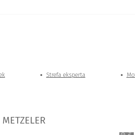
ek
Strefa eksperta
Mo
y METZELER
Metzeler