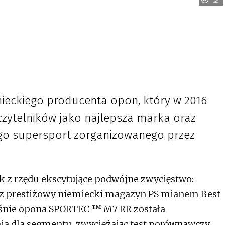
ieckiego producenta opon, który w 2016
czytelników jako najlepsza marka oraz
go supersport zorganizowanego przez
 z rzędu ekscytujące podwójne zwycięstwo:
zez prestiżowy niemiecki magazyn PS mianem Best
eśnie opona SPORTEC ™ M7 RR została
ia dla segmentu, zwyciężając test porównawczy