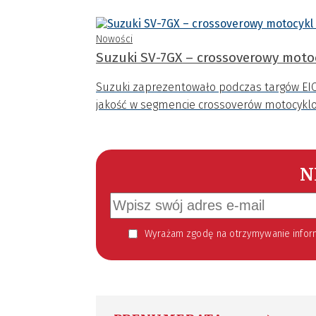
Nowości
Suzuki SV-7GX – crossoverowy mot
Suzuki zaprezentowało podczas targów EI
jakość w segmencie crossoverów motocyklo
N
Wyrażam zgodę na otrzymywanie informacji handlowej kierowanej do mnie za pomocą środków komunikacji elektronicznej w szczególności poczty elektronicznej zgodnie z przepisem art. 10 ust 2 ustawy z dnia 18