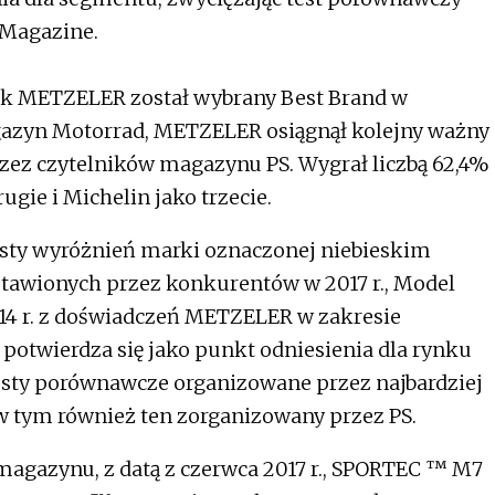
 Magazine.
jak METZELER został wybrany Best Brand w
agazyn Motorrad, METZELER osiągnął kolejny ważny
ez czytelników magazynu PS. Wygrał liczbą 62,4%
rugie i Michelin jako trzecie.
listy wyróżnień marki oznaczonej niebieskim
tawionych przez konkurentów w 2017 r., Model
4 r. z doświadczeń METZELER w zakresie
otwierdza się jako punkt odniesienia dla rynku
esty porównawcze organizowane przez najbardziej
 tym również ten zorganizowany przez PS.
agazynu, z datą z czerwca 2017 r., SPORTEC ™ M7