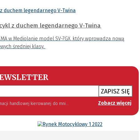
ocykl z duchem legendarnego V-Twina
CMA w Mediolanie model SV-7GX, który wprowadza nową
wych średniej klasy.
EWSLETTER
ZAPISZ SIĘ
Zobacz więcej
 lipca 2002 roku o świadczeniu usług drogą elektroniczną (Dz. U. 144 z 2002 r. poz. 1204). Zgoda jest dobrowolna, jednak jej wyrażenie jest konieczne, aby otrzymywać newsletter.