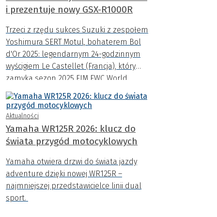
i prezentuje nowy GSX-R1000R
Trzeci z rzędu sukces Suzuki z zespołem
Yoshimura SERT Motul, bohaterem Bol
d'Or 2025: legendarnym 24-godzinnym
wyścigiem Le Castellet (Francja), który
zamyka sezon 2025 FIM EWC World
Endurance Championship.
Aktualności
Yamaha WR125R 2026: klucz do
świata przygód motocyklowych
Yamaha otwiera drzwi do świata jazdy
adventure dzięki nowej WR125R –
najmniejszej przedstawicielce linii dual
sport.