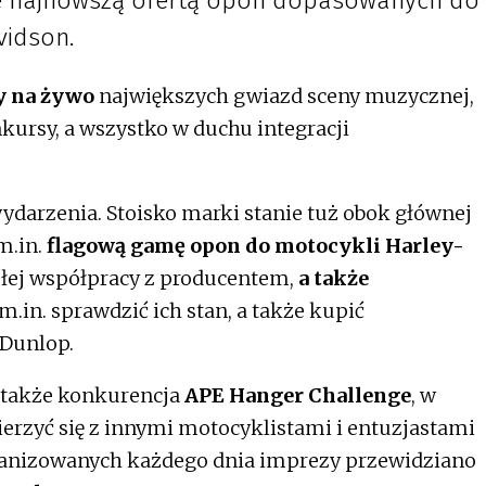
je najnowszą ofertą opon dopasowanych do
vidson.
y na żywo
największych gwiazd sceny muzycznej,
kursy, a wszystko w duchu integracji
wydarzenia. Stoisko marki stanie tuż obok głównej
m.in.
flagową gamę opon do motocykli Harley-
łej współpracy z producentem,
a także
m.in. sprawdzić ich stan, a także kupić
Dunlop.
e także konkurencja
APE Hanger Challenge
, w
erzyć się z innymi motocyklistami i entuzjastami
ganizowanych każdego dnia imprezy przewidziano