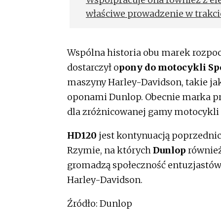
właściwe prowadzenie w trakci
najważniejszych zasad dla mot
sezon.
Wspólna historia obu marek rozpoczę
dostarczył o
pony do motocykli Spo
maszyny Harley-Davidson, takie jak F
oponami Dunlop. Obecnie marka p
dla zróżnicowanej gamy motocykli
HD120
jest kontynuacją poprzedni
Rzymie, na których
Dunlop
również
gromadzą społeczność entuzjastów 
Harley-Davidson.
Źródło: Dunlop