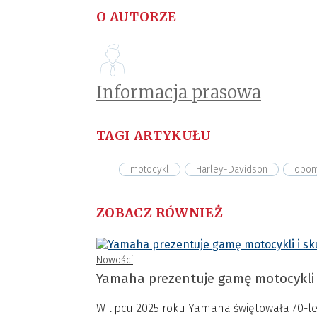
O AUTORZE
Informacja prasowa
TAGI ARTYKUŁU
motocykl
Harley-Davidson
opon
ZOBACZ RÓWNIEŻ
Nowości
Yamaha prezentuje gamę motocykli 
W lipcu 2025 roku Yamaha świętowała 70-leci