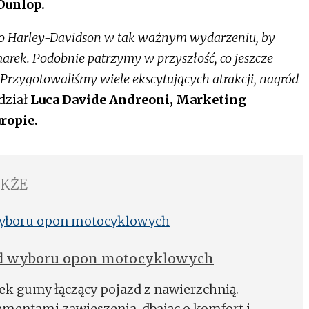
Dunlop.
do Harley-Davidson w tak ważnym wydarzeniu, by
rek. Podobnie patrzymy w przyszłość, co jeszcze
Przygotowaliśmy wiele ekscytujących atrakcji, nagród
dział
Luca Davide Andreoni, Marketing
ropie.
AKŻE
sad wyboru opon motocyklowych
ek gumy łączący pojazd z nawierzchnią.
ementami zawieszenia, dbając o komfort i