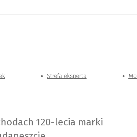
ek
Strefa eksperta
Mo
hodach 120-lecia marki
udapeszcie