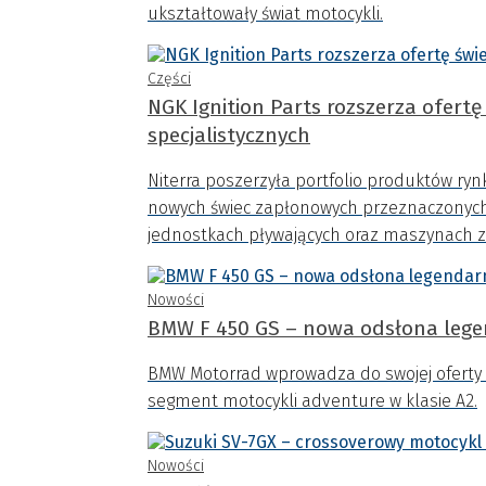
ukształtowały świat motocykli.
Części
NGK Ignition Parts rozszerza ofertę świec zapłon
specjalistycznych
Niterra poszerzyła portfolio produktów ry
nowych świec zapłonowych przeznaczonych
jednostkach pływających oraz maszynach z
Nowości
BMW F 450 GS – nowa odsłona legen
BMW Motorrad wprowadza do swojej oferty 
segment motocykli adventure w klasie A2.
Nowości