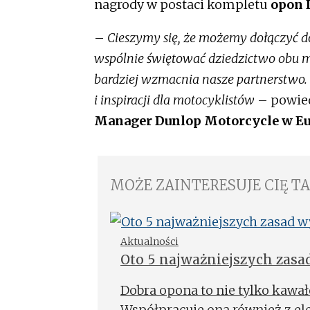
nagrody w postaci kompletu
opon 
–
Cieszymy się, że możemy dołączyć 
wspólnie świętować dziedzictwo obu ma
bardziej wzmacnia nasze partnerstwo. 
i inspiracji dla motocyklistów
– powie
Manager Dunlop Motorcycle w Eu
MOŻE ZAINTERESUJE CIĘ T
Aktualności
Oto 5 najważniejszych za
Dobra opona to nie tylko kawał
Współpracuje ona również z el