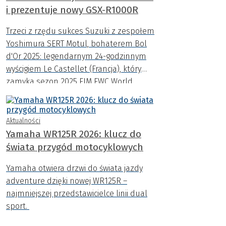
i prezentuje nowy GSX-R1000R
Trzeci z rzędu sukces Suzuki z zespołem
Yoshimura SERT Motul, bohaterem Bol
d'Or 2025: legendarnym 24-godzinnym
wyścigiem Le Castellet (Francja), który
zamyka sezon 2025 FIM EWC World
Endurance Championship.
Aktualności
Yamaha WR125R 2026: klucz do
świata przygód motocyklowych
Yamaha otwiera drzwi do świata jazdy
adventure dzięki nowej WR125R –
najmniejszej przedstawicielce linii dual
sport.