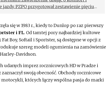
e jazdy. PZPO przygotował zestawienie pięciu
ocyklistów, którzy już niebawem rozpoczną
ła się w 1983 r., kiedy to Dunlop po raz pierwszy
rtster i FL
. Od tamtej pory najbardziej kultowe
at Boy, Softail i Sportster, są dostępne w opcji z
rodukuje szereg modeli ogumienia na zamówienie
 Harley-Davidson.
ch udanych imprez rocznicowych HD w Pradze i
 zaznaczył swoją obecność. Obchody rocznicowe
motocykli, których łączy wspólna pasja do marki