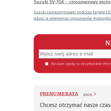
Suzuki SV-7GX – crossoverowy mot
Suzuki zaprezentowało podczas targów EI
jakość w segmencie crossoverów motocyklo
N
Wyrażam zgodę na otrzymywanie informacji handlowej kierowanej do mnie za pomocą środków komunikacji elektronicznej w szczególności poczty elektronicznej zgodnie z przepisem art. 10 ust 2 ustawy z dnia 18
PRENUMERATA
więcej
Chcesz otrzymać nasze cza