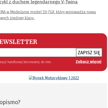
ocykl z duchem legendarnego V-Twina
CMA w Mediolanie model SV-7GX, który wprowadza nową
wych średniej klasy.
EWSLETTER
ZAPISZ SIĘ
Zobacz więcej
 lipca 2002 roku o świadczeniu usług drogą elektroniczną (Dz. U. 144 z 2002 r. poz. 1204). Zgoda jest dobrowolna, jednak jej wyrażenie jest konieczne, aby otrzymywać newsletter.
sopismo?