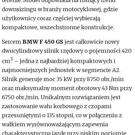
terenie. Model odpowiada na rosnący trend
downsizingu w branży motocyklowej, gdzie
użytkownicy coraz częściej wybierają
kompaktowe, wszechstronne konstrukcje.
Sercem
BMW F 450 GS
jest całkowicie nowy
dwucylindrowy silnik rzędowy o pojemności 420
3
cm
– jedna z najbardziej kompaktowych i
najmocniejszych jednostek w segmencie A2.
Silnik generuje moc 35 kW przy 8750 obr./min
oraz maksymalny moment obrotowy 43 Nm przy
6750 obr./min. Unikalnym rozwiązaniem jest
zastosowanie wału korbowego z czopami
przesuniętymi o 135 stopni, co w połączeniu z
wałkiem wyrównoważającym zapewnia
charakterystyczną jazdę przy niskim poziomie