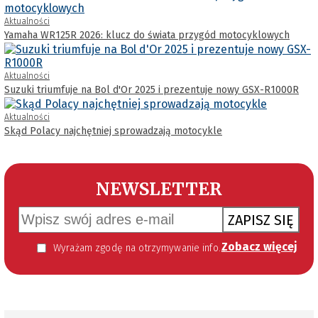
Aktualności
Yamaha WR125R 2026: klucz do świata przygód motocyklowych
Aktualności
Suzuki triumfuje na Bol d'Or 2025 i prezentuje nowy GSX-R1000R
Aktualności
Skąd Polacy najchętniej sprowadzają motocykle
NEWSLETTER
ZAPISZ SIĘ
Zobacz więcej
Wyrażam zgodę na otrzymywanie informacji handlowej kierowanej do mnie za pomocą środków komunikacji elektronicznej w szczególności poczty elektronicznej zgodnie z przepisem art. 10 ust 2 ustawy z dnia 18 lipca 2002 roku o świadczeniu usług drogą elektroniczną (Dz. U. 144 z 2002 r. poz. 1204). Zgoda jest dobrowolna, jednak jej wyrażenie jest konieczne, aby otrzymywać newsletter.