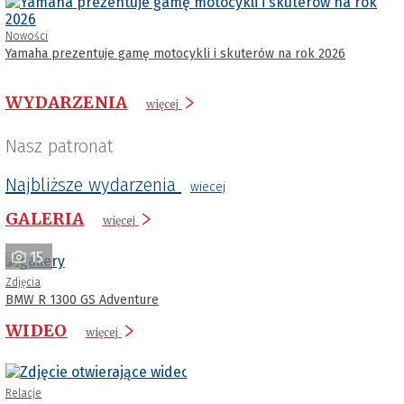
Nowości
Yamaha prezentuje gamę motocykli i skuterów na rok 2026
WYDARZENIA
więcej
Nasz patronat
Najbliższe wydarzenia
wiecej
GALERIA
więcej
15
Zdjęcia
BMW R 1300 GS Adventure
WIDEO
więcej
Relacje