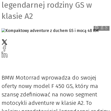
legendarnej rodziny GS w
klasie A2
p
B
M
W
G
r
o
u
BMW Motorrad wprowadza do swojej
oferty nowy model F 450 GS, który ma
szansę zdefiniować na nowo segment
motocykli adventure w klasie A2. To