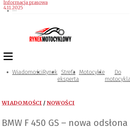
Informacja prasowa
4.11.2025
Wiadomości
Rynek
Strefa
Motocykle
Do
eksperta
motocykl
WIADOMOŚCI
/
NOWOŚCI
BMW F 450 GS – nowa odsłona