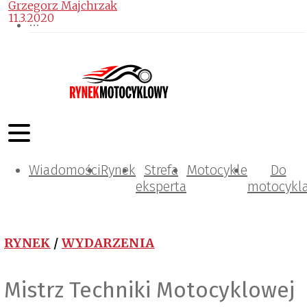
Grzegorz Majchrzak
11.3.2020
Wiadomości
Rynek
Strefa
Motocykle
Do
eksperta
motocykl
RYNEK
/
WYDARZENIA
Mistrz Techniki Motocyklowej