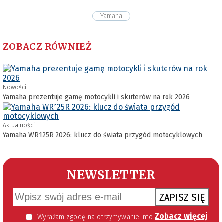
Yamaha
ZOBACZ RÓWNIEŻ
Nowości
Yamaha prezentuje gamę motocykli i skuterów na rok 2026
Aktualności
Yamaha WR125R 2026: klucz do świata przygód motocyklowych
NEWSLETTER
ZAPISZ SIĘ
Zobacz więcej
Wyrażam zgodę na otrzymywanie informacji handlowej kierowanej do mnie za pomocą środków komunikacji elektronicznej w szczególności poczty elektronicznej zgodnie z przepisem art. 10 ust 2 ustawy z dnia 18 lipca 2002 roku o świadczeniu usług drogą elektroniczną (Dz. U. 144 z 2002 r. poz. 1204). Zgoda jest dobrowolna, jednak jej wyrażenie jest konieczne, aby otrzymywać newsletter.