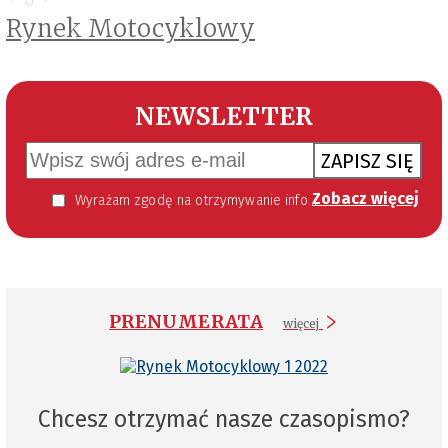
Rynek Motocyklowy
NEWSLETTER
ZAPISZ SIĘ
Zobacz więcej
Wyrażam zgodę na otrzymywanie informacji handlowej kierowanej do mnie za pomocą środków komunikacji elektronicznej w szczególności poczty elektronicznej zgodnie z przepisem art. 10 ust 2 ustawy z dnia 18 lipca 2002 roku o świadczeniu usług drogą elektroniczną (Dz. U. 144 z 2002 r. poz. 1204). Zgoda jest dobrowolna, jednak jej wyrażenie jest konieczne, aby otrzymywać newsletter.
PRENUMERATA
więcej
Chcesz otrzymać nasze czasopismo?