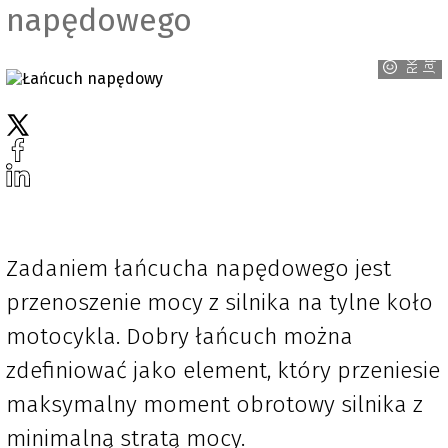
napędowego
n
R
K
J
a
p
a
Zadaniem łańcucha napędowego jest
przenoszenie mocy z silnika na tylne koło
motocykla. Dobry łańcuch można
zdefiniować jako element, który przeniesie
maksymalny moment obrotowy silnika z
minimalną stratą mocy.