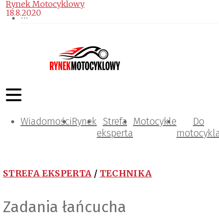
Rynek Motocyklowy
18.8.2020
Wiadomości
Rynek
Strefa
Motocykle
Do
eksperta
motocykl
STREFA EKSPERTA
/
TECHNIKA
Zadania łańcucha