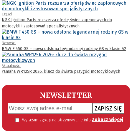
Części
NGK Ignition Parts rozszerza ofertę świec zapłonowych do
motocykli i zastosowań specjalistycznych
Nowości
BMW F 450 GS – nowa odsłona legendarnej rodziny GS w klasie A2
Aktualności
Yamaha WR125R 2026: klucz do świata przygód motocyklowych
NEWSLETTER
ZAPISZ SIĘ
Zobacz więcej
Wyrażam zgodę na otrzymywanie informacji handlowej kierowanej do mnie za pomocą środków komunikacji elektronicznej w szczególności poczty elektronicznej zgodnie z przepisem art. 10 ust 2 ustawy z dnia 18 lipca 2002 roku o świadczeniu usług drogą elektroniczną (Dz. U. 144 z 2002 r. poz. 1204). Zgoda jest dobrowolna, jednak jej wyrażenie jest konieczne, aby otrzymywać newsletter.