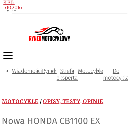
K.P.B.
5.10.2016
Wiadomości
Rynek
Strefa
Motocykle
Do
eksperta
motocykl
MOTOCYKLE
/
OPISY, TESTY, OPINIE
Nowa HONDA CB1100 EX