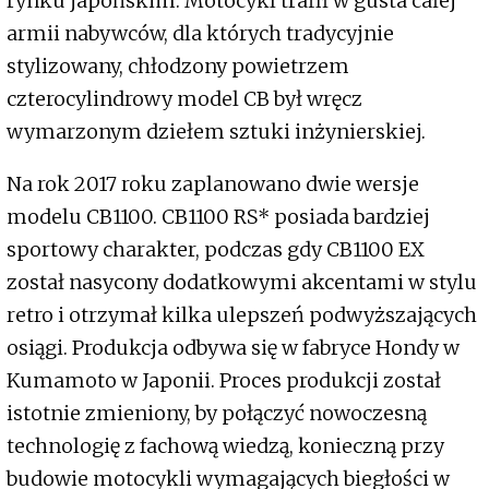
rynku japońskim. Motocykl trafił w gusta całej
armii nabywców, dla których tradycyjnie
stylizowany, chłodzony powietrzem
czterocylindrowy model CB był wręcz
wymarzonym dziełem sztuki inżynierskiej.
Na rok 2017 roku zaplanowano dwie wersje
modelu CB1100. CB1100 RS* posiada bardziej
sportowy charakter, podczas gdy CB1100 EX
został nasycony dodatkowymi akcentami w stylu
retro i otrzymał kilka ulepszeń podwyższających
osiągi. Produkcja odbywa się w fabryce Hondy w
Kumamoto w Japonii. Proces produkcji został
istotnie zmieniony, by połączyć nowoczesną
technologię z fachową wiedzą, konieczną przy
budowie motocykli wymagających biegłości w