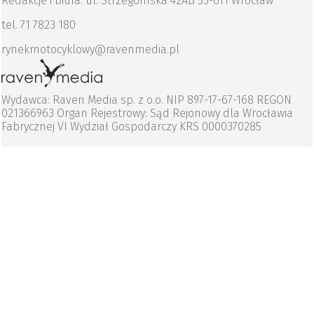
Redakcje i biura: ul. Strzegomska 42AB 53-611 Wrocław
tel. 71 7823 180
rynekmotocyklowy@ravenmedia.pl
Wydawca: Raven Media sp. z o.o. NIP 897-17-67-168 REGON
021366963 Organ Rejestrowy: Sąd Rejonowy dla Wrocławia
Fabrycznej VI Wydział Gospodarczy KRS 0000370285