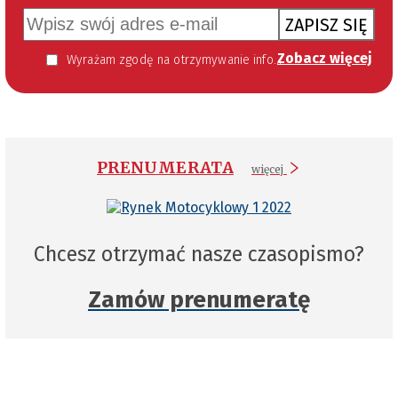
ZAPISZ SIĘ
Zobacz więcej
Wyrażam zgodę na otrzymywanie informacji handlowej kierowanej do mnie za pomocą środków komunikacji elektronicznej w szczególności poczty elektronicznej zgodnie z przepisem art. 10 ust 2 ustawy z dnia 18 lipca 2002 roku o świadczeniu usług drogą elektroniczną (Dz. U. 144 z 2002 r. poz. 1204). Zgoda jest dobrowolna, jednak jej wyrażenie jest konieczne, aby otrzymywać newsletter.
PRENUMERATA
więcej
Chcesz otrzymać nasze czasopismo?
Zamów prenumeratę