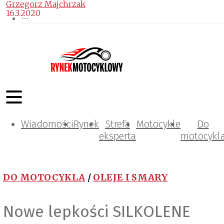
Grzegorz Majchrzak
16.3.2020
Wiadomości
Rynek
Strefa
Motocykle
Do
eksperta
motocykl
DO MOTOCYKLA
/
OLEJE I SMARY
Nowe lepkości SILKOLENE