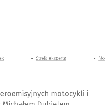
ek
Strefa eksperta
Mo
 zeroemisyjnych motocykli i
Elektromobilni.pl
z Michałem Dubielem