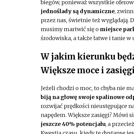
biegów, ponieważ wszystkie oferow
jednoślady są dynamiczne
, zwinn
przez nas, świetnie też wyglądają
musimy martwić się o
miejsce pa
środowiska, a także łatwe i tanie w
W jakim kierunku będzi
Większe moce i zasięg
Jeżeli chodzi o moc, to chyba nie 
biją na głowę swoje spalinowe o
rozwijać prędkości nieustępujące
napędem. Większe zasięgi? Mówi si
jeszcze 40% potencjału
, a przeci
Kwestia czasu, kiedy te dystanse je