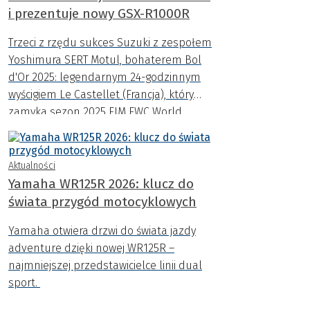
i prezentuje nowy GSX-R1000R
Trzeci z rzędu sukces Suzuki z zespołem
Yoshimura SERT Motul, bohaterem Bol
d'Or 2025: legendarnym 24-godzinnym
wyścigiem Le Castellet (Francja), który
zamyka sezon 2025 FIM EWC World
Endurance Championship.
Aktualności
Yamaha WR125R 2026: klucz do
świata przygód motocyklowych
Yamaha otwiera drzwi do świata jazdy
adventure dzięki nowej WR125R –
najmniejszej przedstawicielce linii dual
sport.