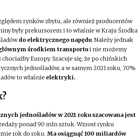
zględem rynków zbytu, ale również producentów
hiny były prekursorem i to właśnie w Kraju Środka
ośladów
do elektrycznego napędu
. Należy jednak
ą głównym środkiem transportu
i nie możemy
hociażby Europy. Szacuje się, że po chińskich
ktrycznych jednośladów, a w samym 2021 roku, 70%
ladów to właśnie
elektryki.
k?
cznych jednośladów w 2021 roku szacowana jest
zedaży ponad 90 mln sztuk. Wzrost rynku
omie rok do roku.
Ma osiągnąć 100 miliardów