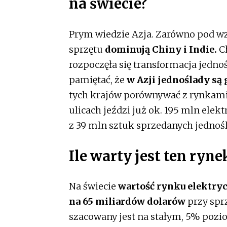
na świecie?
Prym wiedzie Azja. Zarówno pod w
sprzętu
dominują Chiny i Indie.
C
rozpoczęła się transformacja jedn
pamiętać, że
w Azji jednoślady s
tych krajów porównywać z rynkami c
ulicach jeździ już ok. 195 mln ele
z 39 mln sztuk sprzedanych jednoś
Ile warty jest ten ryne
Na świecie
wartość rynku elektry
na 65 miliardów dolarów
przy spr
szacowany jest na stałym, 5% pozi