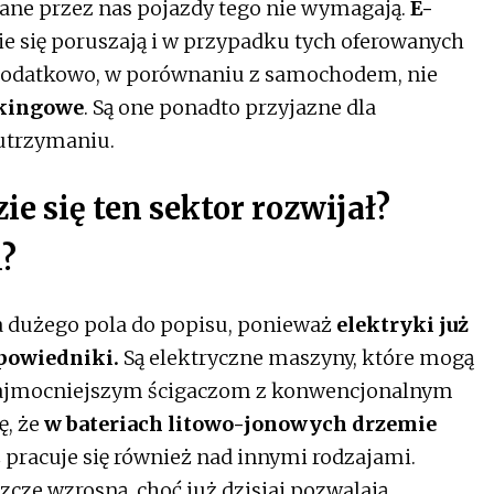
ane przez nas pojazdy tego nie wymagają.
E-
ie się poruszają i w przypadku tych oferowanych
. Dodatkowo, w porównaniu z samochodem, nie
rkingowe
. Są one ponadto przyjazne dla
 utrzymaniu.
e się ten sektor rozwijał?
i?
ma dużego pola do popisu, ponieważ
elektryki już
dpowiedniki.
Są elektryczne maszyny, które mogą
 najmocniejszym ścigaczom z konwencjonalnym
ę, że
w bateriach litowo-jonowych drzemie
eż pracuje się również nad innymi rodzajami.
szcze wzrosną, choć już dzisiaj pozwalają