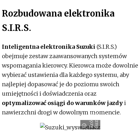
Rozbudowana elektronika
S.I.R.S.
Inteligentna elektronika Suzuki
(S.I.R.S.)
obejmuje zestaw zaawansowanych systemów
wspomagania kierowcy. Kierowca może dowolnie
wybierać ustawienia dla każdego systemu, aby
najlepiej dopasować je do poziomu swoich
umiejętności i doświadczenia oraz
optymalizować osiągi do warunków jazdy
i
nawierzchni drogi w dowolnym momencie.
Ź
r
ó
d
ł
:
S
u
z
u
k
o
i