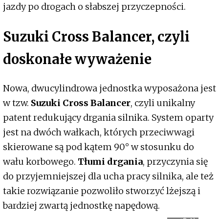
jazdy po drogach o słabszej przyczepności.
Suzuki Cross Balancer, czyli
doskonałe wyważenie
Nowa, dwucylindrowa jednostka wyposażona jest
w tzw.
Suzuki Cross Balancer
, czyli unikalny
patent redukujący drgania silnika. System oparty
jest na dwóch wałkach, których przeciwwagi
skierowane są pod kątem 90° w stosunku do
wału korbowego.
Tłumi drgania
, przyczynia się
do przyjemniejszej dla ucha pracy silnika, ale też
takie rozwiązanie pozwoliło stworzyć lżejszą i
bardziej zwartą jednostkę napędową.
Ź
r
ó
d
ł
:
S
u
z
u
k
o
i