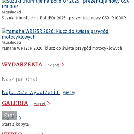
Aktualności
Suzuki triumfuje na Bol d'Or 2025 i prezentuje nowy GSX-R1000R
Aktualności
Yamaha WR125R 2026: klucz do świata przygód motocyklowych
WYDARZENIA
więcej
Nasz patronat
Najbliższe wydarzenia
wiecej
GALERIA
więcej
17
Start z kopyta