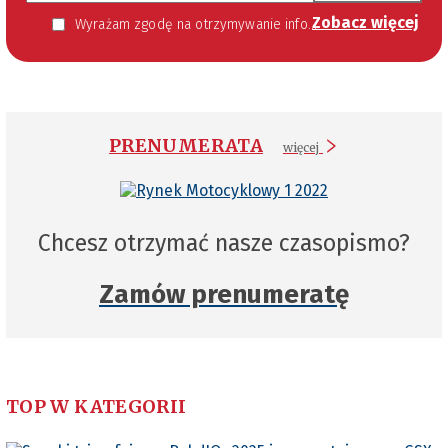
Zobacz więcej
Wyrażam zgodę na otrzymywanie informacji handlowej kierowanej do mnie za pomocą środków komunikacji elektronicznej w szczególności poczty elektronicznej zgodnie z przepisem art. 10 ust 2 ustawy z dnia 18 lipca 2002 roku o świadczeniu usług drogą elektroniczną (Dz. U. 144 z 2002 r. poz. 1204). Zgoda jest dobrowolna, jednak jej wyrażenie jest konieczne, aby otrzymywać newsletter.
PRENUMERATA
więcej
Chcesz otrzymać nasze czasopismo?
Zamów prenumeratę
TOP W KATEGORII