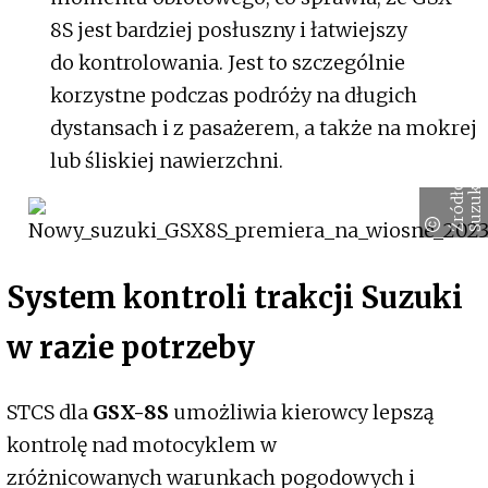
8S jest bardziej posłuszny i łatwiejszy
do kontrolowania. Jest to szczególnie
korzystne podczas podróży na długich
dystansach i z pasażerem, a także na mokrej
lub śliskiej nawierzchni.
Ź
r
ó
d
ł
:
S
u
z
u
k
o
i
System kontroli trakcji Suzuki
w razie potrzeby
STCS dla
GSX-8S
umożliwia kierowcy lepszą
kontrolę nad motocyklem w
zróżnicowanych warunkach pogodowych i