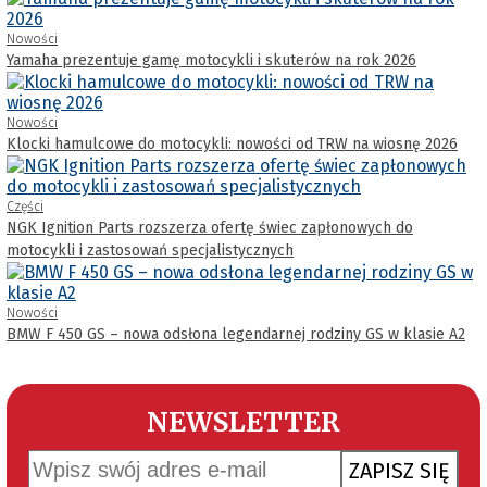
Nowości
Yamaha prezentuje gamę motocykli i skuterów na rok 2026
Nowości
Klocki hamulcowe do motocykli: nowości od TRW na wiosnę 2026
Części
NGK Ignition Parts rozszerza ofertę świec zapłonowych do
motocykli i zastosowań specjalistycznych
Nowości
BMW F 450 GS – nowa odsłona legendarnej rodziny GS w klasie A2
NEWSLETTER
ZAPISZ SIĘ