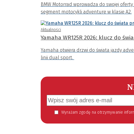
BMW Motorrad wprowadza do swojej oferty 
segment motocykli adventure w klasie A2.
Aktualności
Yamaha WR125R 2026: klucz do świ
Yamaha otwiera drzwi do świata jazdy adve
linii dual sport.
N
Wyrażam zgodę na otrzymywanie informacji handlowej kierowanej do mnie za pomocą środków komunikacji elektronicznej w szczególności poczty elektronicznej zgodnie z przepisem art. 10 ust 2 ustawy z dnia 18