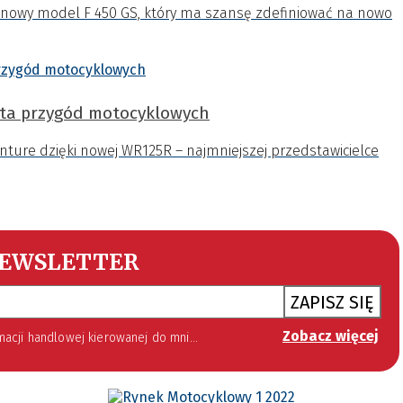
nowy model F 450 GS, który ma szansę zdefiniować na nowo
ata przygód motocyklowych
nture dzięki nowej WR125R – najmniejszej przedstawicielce
EWSLETTER
ZAPISZ SIĘ
Zobacz więcej
 lipca 2002 roku o świadczeniu usług drogą elektroniczną (Dz. U. 144 z 2002 r. poz. 1204). Zgoda jest dobrowolna, jednak jej wyrażenie jest konieczne, aby otrzymywać newsletter.