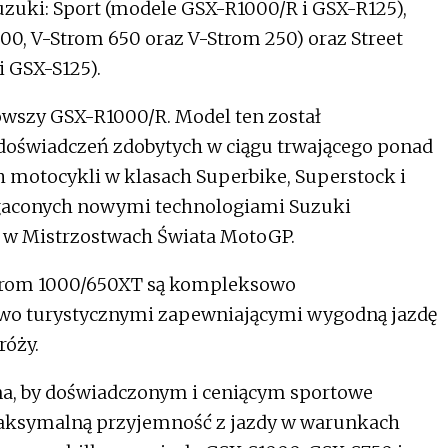
uzuki: Sport (modele GSX-R1000/R i GSX-R125),
00, V-Strom 650 oraz V-Strom 250) oraz Street
i GSX-S125).
owszy GSX-R1000/R. Model ten został
oświadczeń zdobytych w ciągu trwającego ponad
 motocykli w klasach Superbike, Superstock i
gaconych nowymi technologiami Suzuki
 w Mistrzostwach Świata MotoGP.
Strom 1000/650XT są kompleksowo
o turystycznymi zapewniającymi wygodną jazdę
róży.
ona, by doświadczonym i ceniącym sportowe
ksymalną przyjemność z jazdy w warunkach