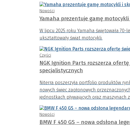
Nowości
Yamaha prezentuje gamę motocykli 
W lipcu 2025 roku Yamaha świętowała 70-leci
ukształtowały świat motocykli.
Części
NGK Ignition Parts rozszerza ofertę świec zapłon
specjalistycznych
Niterra poszerzyła portfolio produktów ry
nowych świec zapłonowych przeznaczonych
jednostkach pływających oraz maszynach z
Nowości
BMW F 450 GS – nowa odsłona legen