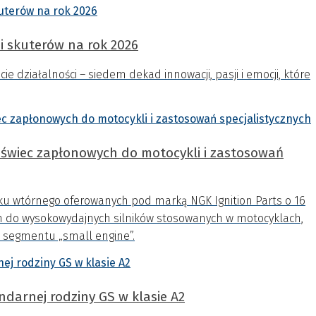
i skuterów na rok 2026
e działalności – siedem dekad innowacji, pasji i emocji, które
owych do motocykli i zastosowań
nku wtórnego oferowanych pod marką NGK Ignition Parts o 16
 do wysokowydajnych silników stosowanych w motocyklach,
 segmentu „small engine”.
darnej rodziny GS w klasie A2