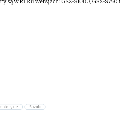
y są w kilku wersjach: GSX-S1000, GSX-S750 i
motocykle
Suzuki