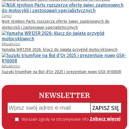
Części
NGK Ignition Parts rozszerza ofertę świec zapłonowych do
motocykli i zastosowań specjalistycznych
Aktualności
Yamaha WR125R 2026: klucz do świata przygód motocyklowych
Aktualności
Suzuki triumfuje na Bol d'Or 2025 i prezentuje nowy GSX-R1000R
NEWSLETTER
ZAPISZ SIĘ
Zobacz więcej
Wyrażam zgodę na otrzymywanie informacji handlowej kierowanej do mnie za pomocą środków komunikacji elektronicznej w szczególności poczty elektronicznej zgodnie z przepisem art. 10 ust 2 ustawy z dnia 18 lipca 2002 roku o świadczeniu usług drogą elektroniczną (Dz. U. 144 z 2002 r. poz. 1204). Zgoda jest dobrowolna, jednak jej wyrażenie jest konieczne, aby otrzymywać newsletter.