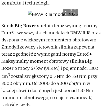
d
komfortu i technologii.
B
M
W
M
o
t
o
r
r
a
Silnik
Big Boxer
spełnia teraz wymogi normy
Euro5+ we wszystkich modelach BMW R 18 oraz
dysponuje większym momentem obrotowym.
Zmodyfikowany sterownik silnika zapewnia
teraz zgodność z wymogami normy Euro5+.
Maksymalny moment obrotowy silnika Big
Boxer o mocy 67 kW (91 KM) i pojemności 1802
3
cm
został zwiększony o 5 Nm do 163 Nm przy
3000 obr/min. Od 2000 do 4000 obr/min w
każdej chwili dostępnych jest ponad 150 Nm
momentu obrotowego, co daje niesamowitą
radość z jazdy.