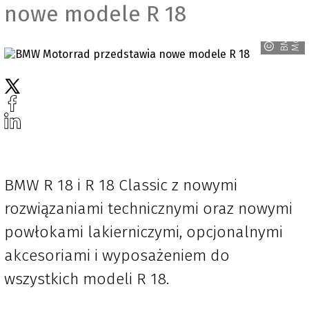
nowe modele R 18
d
B
M
W
M
o
t
o
r
r
a
BMW R 18 i R 18 Classic z nowymi
rozwiązaniami technicznymi oraz nowymi
powłokami lakierniczymi, opcjonalnymi
akcesoriami i wyposażeniem do
wszystkich modeli R 18.