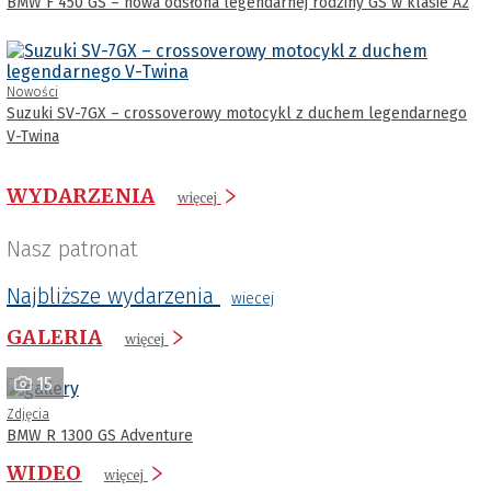
BMW F 450 GS – nowa odsłona legendarnej rodziny GS w klasie A2
Nowości
Suzuki SV-7GX – crossoverowy motocykl z duchem legendarnego
V-Twina
WYDARZENIA
więcej
Nasz patronat
Najbliższe wydarzenia
wiecej
GALERIA
więcej
15
Zdjęcia
BMW R 1300 GS Adventure
WIDEO
więcej