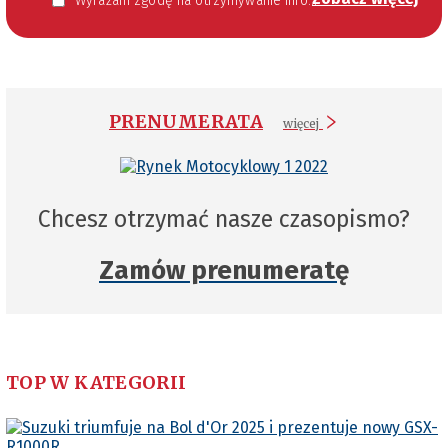
Wyrażam zgodę na otrzymywanie informacji handlowej kierowanej do mnie za pomocą środków komunikacji elektronicznej w szczególności poczty elektronicznej zgodnie z przepisem art. 10 ust 2 ustawy z dnia 18 lipca 2002 roku o świadczeniu usług drogą elektroniczną (Dz. U. 144 z 2002 r. poz. 1204). Zgoda jest dobrowolna, jednak jej wyrażenie jest konieczne, aby otrzymywać newsletter.
PRENUMERATA
więcej
Chcesz otrzymać nasze czasopismo?
Zamów prenumeratę
TOP W KATEGORII