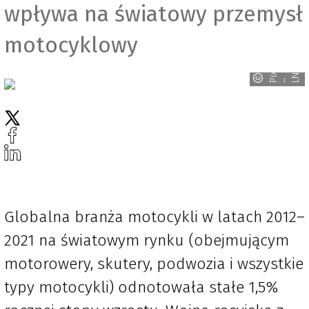
wpływa na światowy przemysł
motocyklowy
t
i
x
a
b
a
y
N
_
P
h
o
t
o
a
r
P
– L
Globalna branża motocykli w latach 2012–
2021 na światowym rynku (obejmującym
motorowery, skutery, podwozia i wszystkie
typy motocykli) odnotowała stałe 1,5%