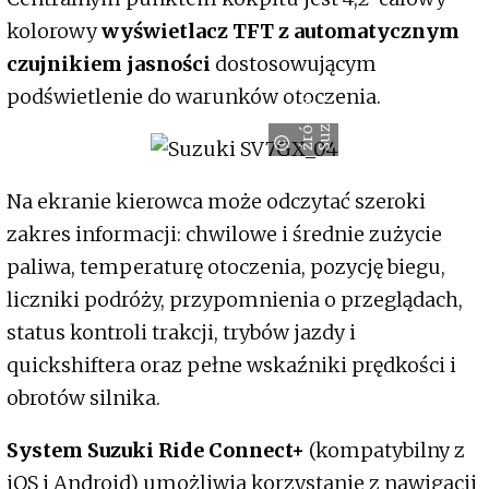
kolorowy
wyświetlacz TFT z automatycznym
czujnikiem jasności
dostosowującym
podświetlenie do warunków otoczenia.
ź
r
ó
d
ł
:
S
u
z
u
k
o
i
Na ekranie kierowca może odczytać szeroki
zakres informacji: chwilowe i średnie zużycie
paliwa, temperaturę otoczenia, pozycję biegu,
liczniki podróży, przypomnienia o przeglądach,
status kontroli trakcji, trybów jazdy i
quickshiftera oraz pełne wskaźniki prędkości i
obrotów silnika.
System Suzuki Ride Connect+
(kompatybilny z
iOS i Android) umożliwia korzystanie z nawigacji