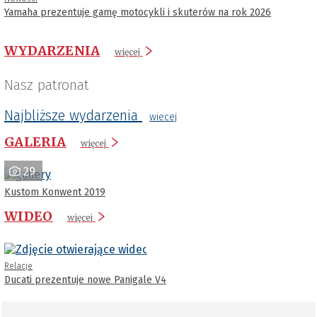
Yamaha prezentuje gamę motocykli i skuterów na rok 2026
WYDARZENIA
więcej
Nasz patronat
Najbliższe wydarzenia
wiecej
GALERIA
więcej
29
Kustom Konwent 2019
WIDEO
więcej
Relacje
Ducati prezentuje nowe Panigale V4