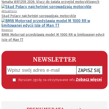
Yamaha WR125R 2026: klucz do świata przygód motocyklowych
Aktualności
Skąd Polacy najchętniej sprowadzają motocykle
Nowości
BMW Motorrad przedstawia model M 1000 RR w limitowanej edycji
Isle of Man TT
NEWSLETTER
ZAPISZ SIĘ
Zobacz więcej
Wyrażam zgodę na otrzymywanie informacji handlowej kierowanej do mnie za pomocą środków komunikacji elektronicznej w szczególności poczty elektronicznej zgodnie z przepisem art. 10 ust 2 ustawy z dnia 18 lipca 2002 roku o świadczeniu usług drogą elektroniczną (Dz. U. 144 z 2002 r. poz. 1204). Zgoda jest dobrowolna, jednak jej wyrażenie jest konieczne, aby otrzymywać newsletter.