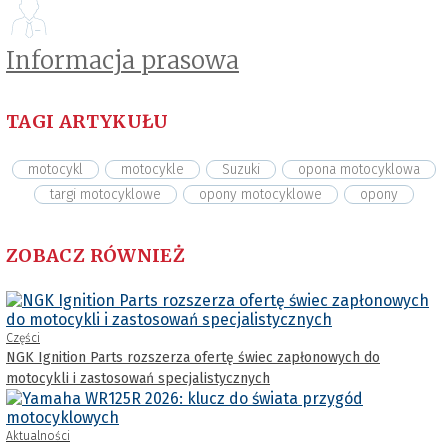
Informacja prasowa
TAGI ARTYKUŁU
motocykl
motocykle
Suzuki
opona motocyklowa
targi motocyklowe
opony motocyklowe
opony
ZOBACZ RÓWNIEŻ
Części
NGK Ignition Parts rozszerza ofertę świec zapłonowych do
motocykli i zastosowań specjalistycznych
Aktualności