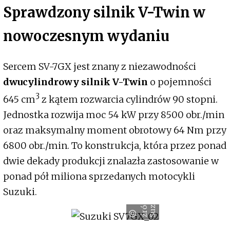
Sprawdzony silnik V-Twin w
nowoczesnym wydaniu
Sercem SV-7GX jest znany z niezawodności
dwucylindrowy silnik V-Twin
o pojemności
3
645 cm
z kątem rozwarcia cylindrów 90 stopni.
Jednostka rozwija moc 54 kW przy 8500 obr./min
oraz maksymalny moment obrotowy 64 Nm przy
6800 obr./min. To konstrukcja, która przez ponad
dwie dekady produkcji znalazła zastosowanie w
ponad pół miliona sprzedanych motocykli
Suzuki.
ź
r
ó
d
ł
:
S
u
z
u
k
o
i