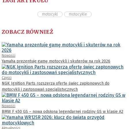
TAGI ARTYKUŁU
motocykl
motocykle
ZOBACZ RÓWNIEŻ
Nowości
Yamaha prezentuje gamę motocykli i skuterów na rok 2026
Części
NGK Ignition Parts rozszerza ofertę świec zapłonowych do
motocykli i zastosowań specjalistycznych
Nowości
BMW F 450 GS – nowa odsłona legendarnej rodziny GS w klasie A2
Aktualności