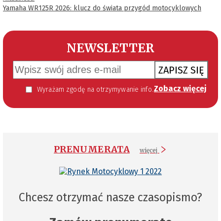
Yamaha WR125R 2026: klucz do świata przygód motocyklowych
NEWSLETTER
ZAPISZ SIĘ
Zobacz więcej
Wyrażam zgodę na otrzymywanie informacji handlowej kierowanej do mnie za pomocą środków komunikacji elektronicznej w szczególności poczty elektronicznej zgodnie z przepisem art. 10 ust 2 ustawy z dnia 18 lipca 2002 roku o świadczeniu usług drogą elektroniczną (Dz. U. 144 z 2002 r. poz. 1204). Zgoda jest dobrowolna, jednak jej wyrażenie jest konieczne, aby otrzymywać newsletter.
PRENUMERATA
więcej
Chcesz otrzymać nasze czasopismo?