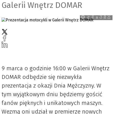
Galerii Wnętrz DOMAR
r
e
z
e
a
c
j
a
o
t
o
k
l
a
l
e
r
i
n
ę
t
r
O
M
i
t
y
R
n
z
c
i
A
P
m
w G
W
D
9 marca o godzinie 16:00 w Galerii Wnętrz
DOMAR odbędzie się niezwykła
prezentacja z okazji Dnia Mężczyzny. W
tym wyjątkowym dniu będziemy gościć
fanów pięknych i unikatowych maszyn.
Wezmą oni udział w premierze nowych